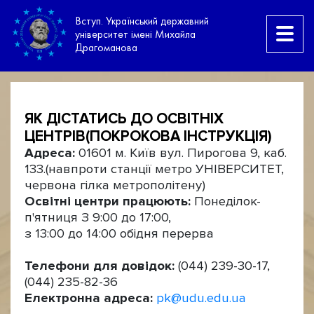
Вступ. Український державний
університет імені Михайла
Драгоманова
ЯК ДІСТАТИСЬ ДО ОСВІТНІХ
ЦЕНТРІВ(ПОКРОКОВА ІНСТРУКЦІЯ)
Адреса:
01601 м. Київ вул. Пирогова 9, каб.
133.(навпроти станції метро УНІВЕРСИТЕТ,
червона гілка метрополітену)
Освітні центри працюють:
Понеділок-
п'ятниця З 9:00 до 17:00,
з 13:00 до 14:00 обідня перерва
Телефони для довідок:
(044) 239-30-17,
(044) 235-82-36
Електронна адреса:
pk@udu.edu.ua