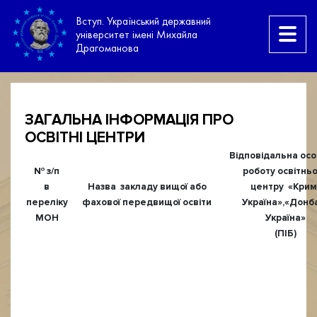
Вступ. Український державний
університет імені Михайла
Драгоманова
ЗАГАЛЬНА ІНФОРМАЦІЯ ПРО
ОСВІТНІ ЦЕНТРИ
Відповідальна осо
№ з/п
роботу освітнь
в
Назва закладу вищої або
центру «Крим
переліку
фахової передвищої освіти
Україна»,«Донб
МОН
Україна»
(ПІБ)